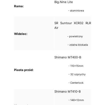
Big.Nine Lite
Rama:
- aluminiowa
SR Suntour XCR32 RLR
Air
Widelec:
- powietrzny
- zdalna blokada
Shimano MT400-B
- 110x15mm
Piasta przód:
- 32 szprychy
- Centerlock
Shimano MT410-B
- 148x12mm