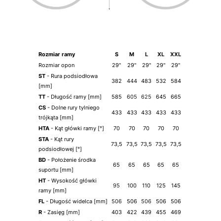
Rozmiar
ramy
S
M
L
XL
XXL
Rozmiar opon
29"
29"
29"
29"
29"
ST
- Rura podsiodłowa
382
444
483
532
584
[mm]
TT
- Długość ramy [mm]
585
605
625
645
665
CS
- Dolne rury tylniego
433
433
433
433
433
trójkąta [mm]
HTA
- Kąt główki ramy [°]
70
70
70
70
70
STA
- Kąt rury
73,5
73,5
73,5
73,5
73,5
podsiodłowej [°]
BD
- Położenie środka
65
65
65
65
65
suportu [mm]
HT
- Wysokość główki
95
100
110
125
145
ramy [mm]
FL
- Długość widelca [mm]
506
506
506
506
506
R
- Zasięg [mm]
403
422
439
455
469