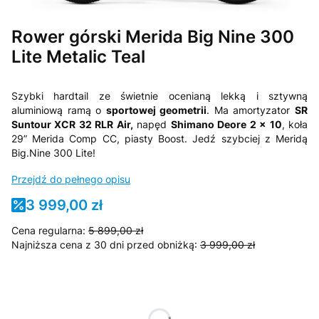
Rower górski Merida Big Nine 300
Lite Metalic Teal
Szybki hardtail ze świetnie ocenianą lekką i sztywną
aluminiową ramą o
sportowej geometrii
. Ma amortyzator
SR
Suntour XCR 32 RLR Air,
napęd
Shimano Deore 2 x 10
, koła
29” Merida Comp CC, piasty Boost. Jedź szybciej z Meridą
Big.Nine 300 Lite!
Przejdź do pełnego opisu
3 999,00 zł
Cena regularna:
5 899,00 zł
Najniższa cena z 30 dni przed obniżką:
3 999,00 zł
Wybierz wariant produktu:
Poszczególne warianty mogą różnić się ceną