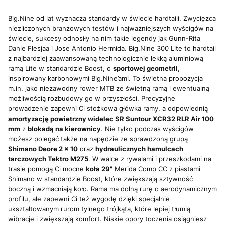
Big.Nine od lat wyznacza standardy w świecie hardtaili. Zwycięzca
niezliczonych branżowych testów i najważniejszych wyścigów na
świecie, sukcesy odnosiły na nim takie legendy jak Gunn-Rita
Dahle Flesjaa i Jose Antonio Hermida. Big.Nine 300 Lite to hardtail
z najbardziej zaawansowaną technologicznie lekką aluminiową
ramą Lite w standardzie Boost, o
sportowej geometrii
,
inspirowany karbonowymi Big.Nine’ami. To świetna propozycja
m.in. jako niezawodny rower MTB ze świetną ramą i ewentualną
możliwością rozbudowy go w przyszłości. Precyzyjne
prowadzenie zapewni Ci stożkowa główka ramy, a odpowiednią
amortyzację powietrzny widelec SR Suntour XCR32 RLR Air 100
mm
z
blokadą na kierownicy
. Nie tylko podczas wyścigów
możesz polegać także na napędzie ze sprawdzoną grupą
Shimano Deore 2 x 10
oraz
hydraulicznych hamulcach
tarczowych Tektro M275
. W walce z rywalami i przeszkodami na
trasie pomogą Ci mocne
koła 29"
Merida Comp CC z piastami
Shimano w standardzie Boost, które zwiększają sztywność
boczną i wzmacniają koło. Rama ma dolną rurę o aerodynamicznym
profilu, ale zapewni Ci też wygodę dzięki specjalnie
ukształtowanym rurom tylnego trójkąta, które lepiej tłumią
wibracje i zwiększają komfort. Niskie opory toczenia osiągniesz