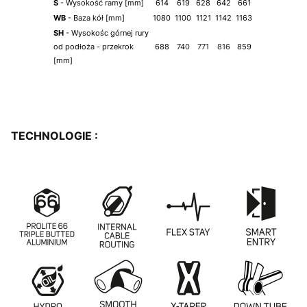
S
- Wysokość ramy [mm]
614
619
628
642
661
WB
- Baza kół [mm]
1080
1100
1121
1142
1163
SH
- Wysokośc górnej rury
od podłoża - przekrok
688
740
771
816
859
[mm]
TECHNOLOGIE :