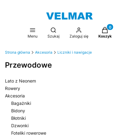
Produkty w koszy
Otwórz wyszukiwarkę
Menu
Szukaj
Zaloguj się
Koszyk
Strona główna
Akcesoria
Liczniki i nawigacje
Przewodowe
Lato z Neonem
Rowery
Akcesoria
Bagażniki
Bidony
Błotniki
Dzwonki
Foteliki rowerowe