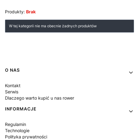
Koniec menu
Produkty:
Brak
Lista produktów
W tej kategorii nie ma obecnie żadnych produktów
Linki w stopce
O NAS
Kontakt
Serwis
Dlaczego warto kupić u nas rower
INFORMACJE
Regulamin
Technologie
Polityka prywatności