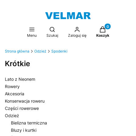
Produkty w koszy
Otwórz wyszukiwarkę
Menu
Szukaj
Zaloguj się
Koszyk
Strona główna
Odzież
Spodenki
Krótkie
Lato z Neonem
Rowery
Akcesoria
Konserwacja roweru
Części rowerowe
Odzież
Bielizna termiczna
Bluzy i kurtki