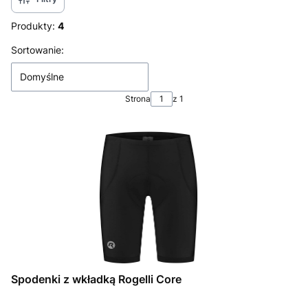
Produkty:
4
Lista produktów
Sortowanie:
Domyślne
Strona
z 1
Spodenki z wkładką Rogelli Core