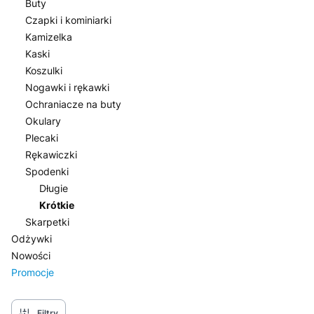
Buty
Czapki i kominiarki
Kamizelka
Kaski
Koszulki
Nogawki i rękawki
Ochraniacze na buty
Okulary
Plecaki
Rękawiczki
Spodenki
Długie
Krótkie
Skarpetki
Odżywki
Nowości
Promocje
Koniec menu
Filtry