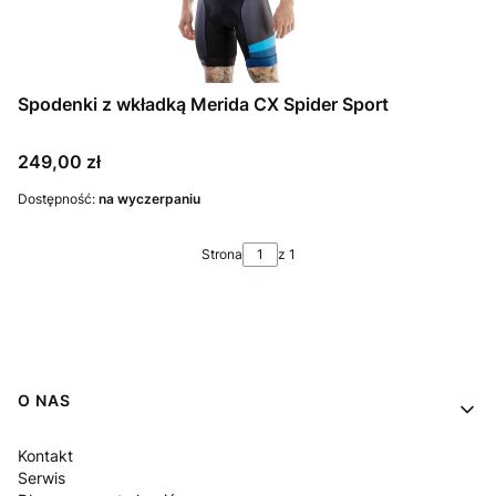
Spodenki z wkładką Merida CX Spider Sport
Cena
249,00 zł
Dostępność:
na wyczerpaniu
Strona
z 1
Linki w stopce
O NAS
Kontakt
Serwis