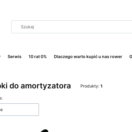
y
Serwis
10 rat 0%
Dlaczego warto kupić u nas rower
G
ki do amortyzatora
Produkty:
1
 produktów
e:
ne