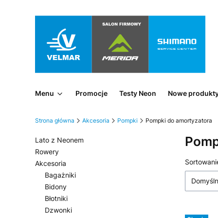
Menu
Promocje
Testy Neon
Nowe produkt
Strona główna
Akcesoria
Pompki
Pompki do amortyzatora
Pomp
Lato z Neonem
Rowery
Lista
Sortowani
Akcesoria
Bagażniki
Domyśl
Bidony
Błotniki
Dzwonki