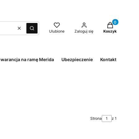
Produkty w kos
Wyczyść
Szukaj
Ulubione
Zaloguj się
Koszyk
warancja na ramę Merida
Ubezpieczenie
Kontakt
Strona
z 1