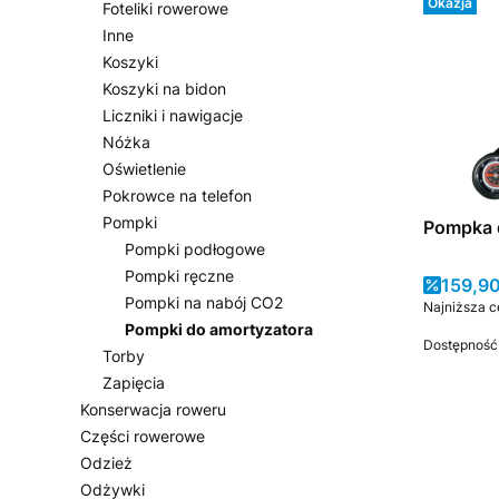
Okazja
Foteliki rowerowe
Inne
Koszyki
Koszyki na bidon
Liczniki i nawigacje
Nóżka
Oświetlenie
Pokrowce na telefon
Pompki
Pompka 
Pompki podłogowe
Pompki ręczne
Cena 
159,90
Pompki na nabój CO2
Najniższa c
Pompki do amortyzatora
Dostępność
Torby
Zapięcia
Konserwacja roweru
Części rowerowe
Odzież
Odżywki