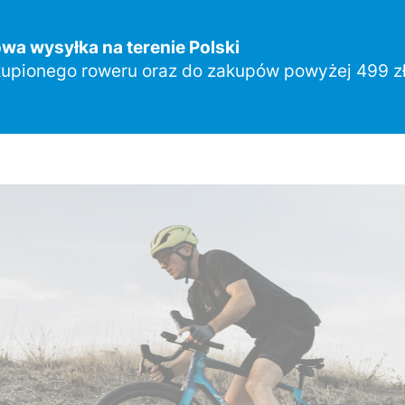
a wysyłka na terenie Polski
upionego roweru oraz do zakupów powyżej 499 zł