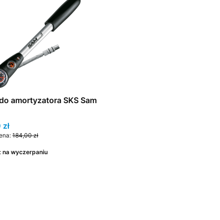
do amortyzatora SKS Sam
promocyjna
 zł
ena:
184,00 zł
:
na wyczerpaniu