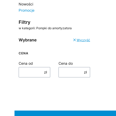
Nowości
Promocje
Koniec menu
Filtry
w kategorii: Pompki do amortyzatora
Wybrane
Wyczyść
CENA
Cena od
Cena do
zł
zł