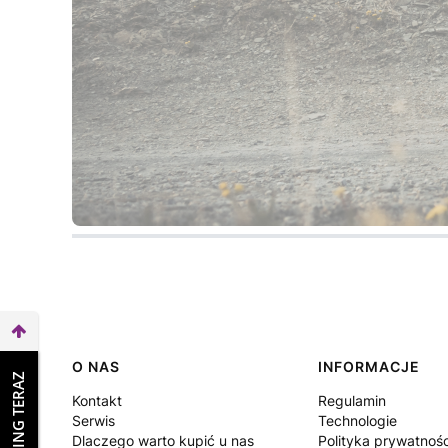
Linki w stopce
O NAS
INFORMACJE
WEŹ LEASING TERAZ
Kontakt
Regulamin
Serwis
Technologie
Dlaczego warto kupić u nas
Polityka prywatnośc