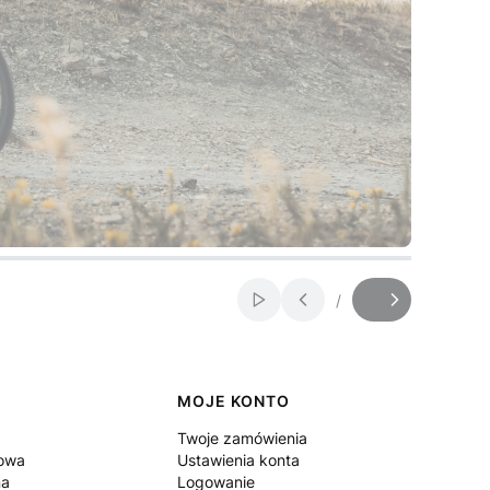
/
Włącz automatyczne przewij
Slajd
z
MOJE KONTO
Twoje zamówienia
sowa
Ustawienia konta
na
Logowanie