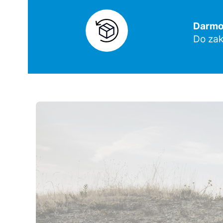
Darmow
Do zak