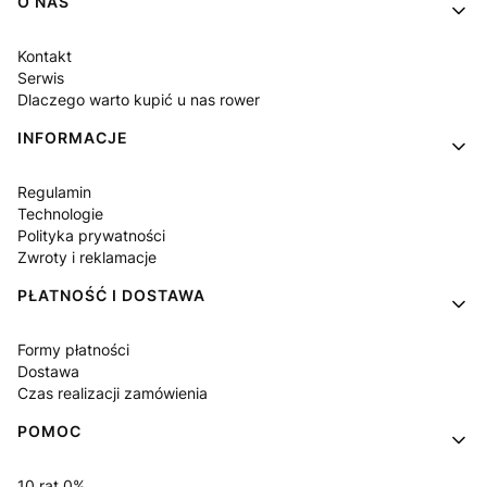
Linki w stopce
O NAS
Kontakt
Serwis
Dlaczego warto kupić u nas rower
INFORMACJE
Regulamin
Technologie
Polityka prywatności
Zwroty i reklamacje
PŁATNOŚĆ I DOSTAWA
Formy płatności
Dostawa
Czas realizacji zamówienia
POMOC
10 rat 0%