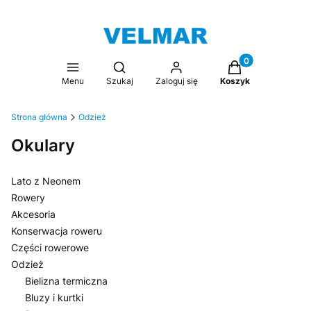
Produkty w koszy
Otwórz wyszukiwarkę
Menu
Szukaj
Zaloguj się
Koszyk
Strona główna
Odzież
Okulary
Lato z Neonem
Rowery
Akcesoria
Konserwacja roweru
Części rowerowe
Odzież
Bielizna termiczna
Bluzy i kurtki