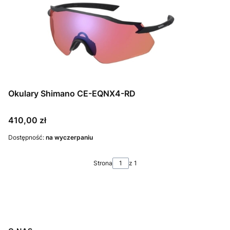
Okulary Shimano CE-EQNX4-RD
Cena
410,00 zł
Dostępność:
na wyczerpaniu
Strona
z 1