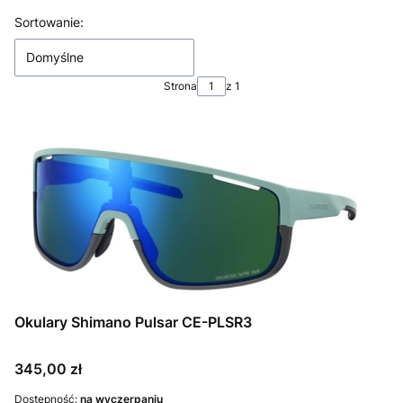
Lista produktów
Sortowanie:
Domyślne
Strona
z 1
Okulary Shimano Pulsar CE-PLSR3
Cena
345,00 zł
Dostępność:
na wyczerpaniu