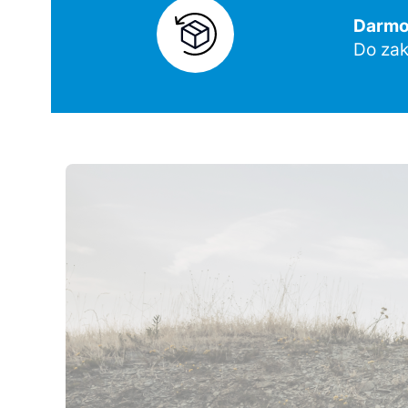
Darmow
Do zak