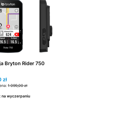
a Bryton Rider 750
promocyjna
 zł
ena:
1 099,00 zł
:
na wyczerpaniu