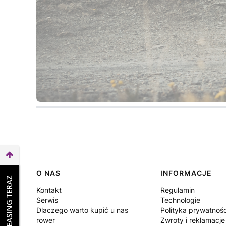
Linki w stopce
O NAS
INFORMACJE
WEŹ LEASING TERAZ
Kontakt
Regulamin
Serwis
Technologie
Dlaczego warto kupić u nas
Polityka prywatnośc
rower
Zwroty i reklamacje