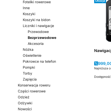
Okazja
Foteliki rowerowe
Inne
Koszyki
Koszyki na bidon
Liczniki i nawigacje
Przewodowe
Bezprzewodowe
Akcesoria
Nóżka
Nawigacj
Oświetlenie
Pokrowce na telefon
Cena 
999,00
Pompki
Najniższa c
Torby
Dostępność
Zapięcia
Konserwacja roweru
Części rowerowe
Odzież
Odżywki
Nowości