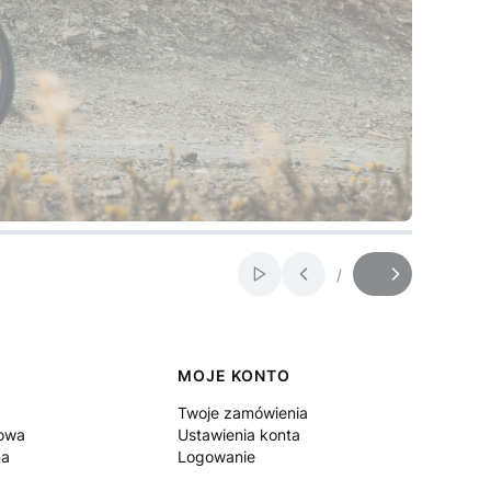
/
Włącz automatyczne przewij
Slajd
z
MOJE KONTO
Twoje zamówienia
sowa
Ustawienia konta
na
Logowanie