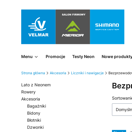
Menu
Promocje
Testy Neon
Nowe produkt
Strona główna
Akcesoria
Liczniki i nawigacje
Bezprzewod
Bezp
Lato z Neonem
Rowery
Lista
Sortowani
Akcesoria
Bagażniki
Domyśl
Bidony
Błotniki
Dzwonki