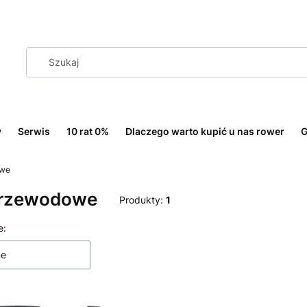
y
Serwis
10 rat 0%
Dlaczego warto kupić u nas rower
G
owe
rzewodowe
Produkty:
1
 produktów
e:
ne