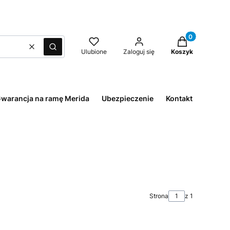
Produkty w kos
Wyczyść
Szukaj
Ulubione
Zaloguj się
Koszyk
warancja na ramę Merida
Ubezpieczenie
Kontakt
Strona
z 1