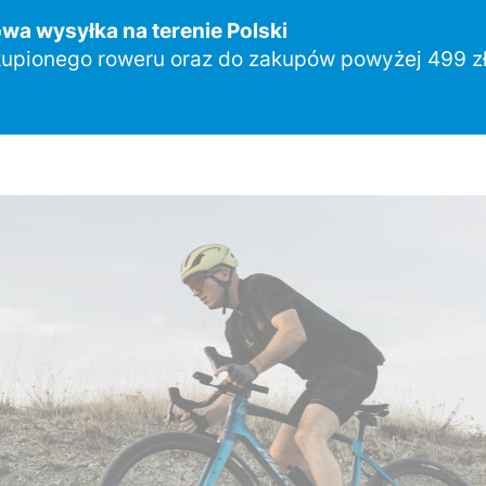
a wysyłka na terenie Polski
upionego roweru oraz do zakupów powyżej 499 zł