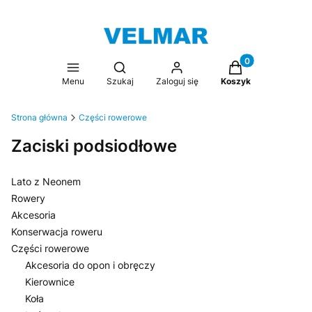
Produkty w koszy
Otwórz wyszukiwarkę
Menu
Szukaj
Zaloguj się
Koszyk
Strona główna
Części rowerowe
Zaciski podsiodłowe
Lato z Neonem
Rowery
Akcesoria
Konserwacja roweru
Części rowerowe
Akcesoria do opon i obręczy
Kierownice
Koła