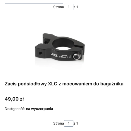
Strona
z 1
Zacis podsiodłowy XLC z mocowaniem do bagażnika
Cena
49,00 zł
Dostępność:
na wyczerpaniu
Strona
z 1