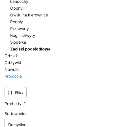
Łańcuchy
Opony
Owijki na kierownice
Pedały
Przewody
Rogi i chwyty
Siodełka
Zaciski podsiodłowe
Odzież
Odżywki
Nowości
Promocje
Koniec menu
Filtry
Produkty:
1
Lista produktów
Sortowanie:
Domyślne