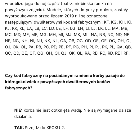
w pobliżu jego dolnej części (patrz: niebieska ramka na
powyższym zdjęciu). Modele, których dotyczy problem, zostały
wyprodukowane przed lipcem 2019 r. i są oznaczone
następującymi dwuliterowymi kodami fabrycznymi: KF, KG, KH, KI,
KJ, KK, KL, LA, LB, LC, LD, LE, LF, LG, LH, LI, LJ, LK, LL, MA, MB,
MC, MD, ME, MF, MG, MH, MI, MJ, MK, ML, NA, NB, NC, ND, NE,
NF, NG, NH, NI, NJ, NK, NL, OA, OB, OC, OD, OE, OF, OG, OH, OI,
OJ, OK, OL, PA, PB, PC, PD, PE, PF, PG, PH, PI, PJ, PK, PL, QA, QB,
QC, QD, QE, QF, QG, QH, QI, QJ, QK, QL, RA, RB, RC, RD, RE i RF.
Czy kod fabryczny na posiadanym ramieniu korby pasuje do
któregokolwiek z powyższych dwuliterowych kodów
fabrycznych?
NIE:
Korba nie jest dotknięta wadą. Nie są wymagane dalsze
działania.
TAK:
Przejdź do KROKU 2.