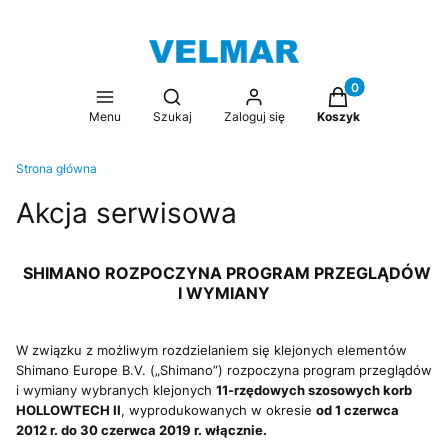
Produkty w koszy
Otwórz wyszukiwarkę
Menu
Szukaj
Zaloguj się
Koszyk
Strona główna
Akcja serwisowa
SHIMANO ROZPOCZYNA PROGRAM PRZEGLĄDÓW
I WYMIANY
W związku z możliwym rozdzielaniem się klejonych elementów
Shimano Europe B.V. („Shimano”) rozpoczyna program przeglądów
i wymiany wybranych klejonych
11-rzędowych szosowych korb
HOLLOWTECH II
, wyprodukowanych w okresie
od 1 czerwca
2012 r. do 30 czerwca 2019 r. włącznie.