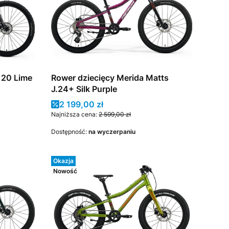
 20 Lime
Rower dziecięcy Merida Matts
J.24+ Silk Purple
Cena promocyjna
2 199,00 zł
Najniższa cena:
2 599,00 zł
Dostępność:
na wyczerpaniu
Okazja
Nowość