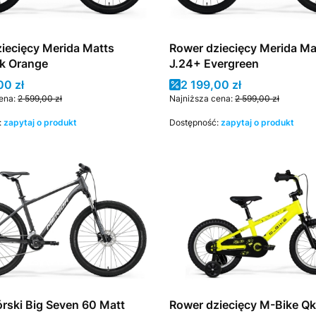
iecięcy Merida Matts
Rower dziecięcy Merida Ma
lk Orange
J.24+ Evergreen
promocyjna
Cena promocyjna
00 zł
2 199,00 zł
ena:
2 599,00 zł
Najniższa cena:
2 599,00 zł
:
zapytaj o produkt
Dostępność:
zapytaj o produkt
rski Big Seven 60 Matt
Rower dziecięcy M-Bike Qk