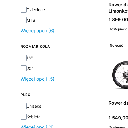
Rower dz
Typ
Dziecięce
Limonk
Cena
1 899,00
MTB
Dostępność
Więcej opcji (6)
Nowość
ROZMIAR KOŁA
Rozmiar koła
16"
20"
Więcej opcji (5)
PŁEĆ
Rower dz
Płeć
Uniseks
Kobieta
Cena
1 549,00
Więcej opcji (1)
Dostępność