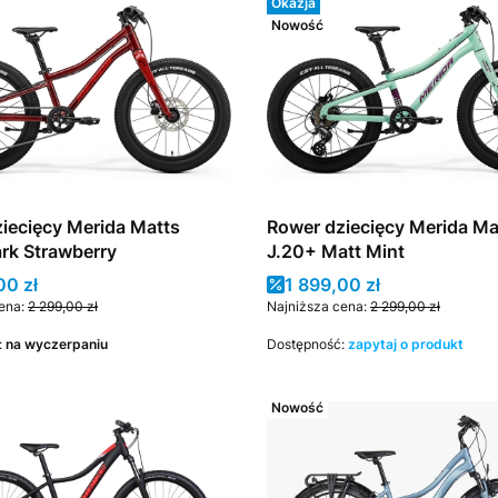
Okazja
Nowość
iecięcy Merida Matts
Rower dziecięcy Merida Ma
rk Strawberry
J.20+ Matt Mint
promocyjna
Cena promocyjna
00 zł
1 899,00 zł
ena:
2 299,00 zł
Najniższa cena:
2 299,00 zł
:
na wyczerpaniu
Dostępność:
zapytaj o produkt
Nowość