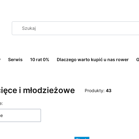
y
Serwis
10 rat 0%
Dlaczego warto kupić u nas rower
G
ięce i młodzieżowe
Produkty:
43
 produktów
e:
ne