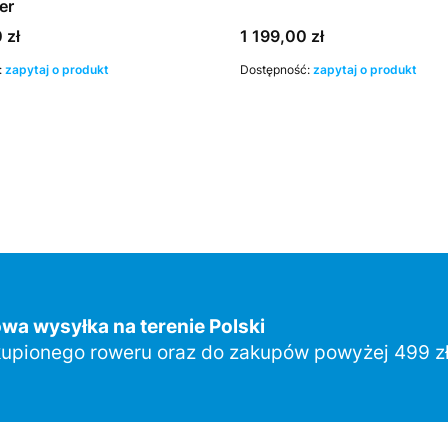
er
Cena
 zł
1 199,00 zł
:
zapytaj o produkt
Dostępność:
zapytaj o produkt
a wysyłka na terenie Polski
upionego roweru oraz do zakupów powyżej 499 zł