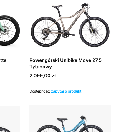
tts
Rower górski Unibike Move 27,5
Tytanowy
Cena
2 099,00 zł
Dostępność:
zapytaj o produkt