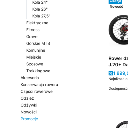
Okazja
Koła 24"
Nowość
Koła 26"
Koła 27,5"
Elektryczne
Fitness
Gravel
Górskie MTB
Komunijne
Miejskie
Rower dz
Szosowe
J.20+ Da
Trekkingowe
Cena 
1 899,
Akcesoria
Najniższa c
Konserwacja roweru
Dostępność
Części rowerowe
Odzież
Odżywki
Nowości
Promocje
Koniec menu