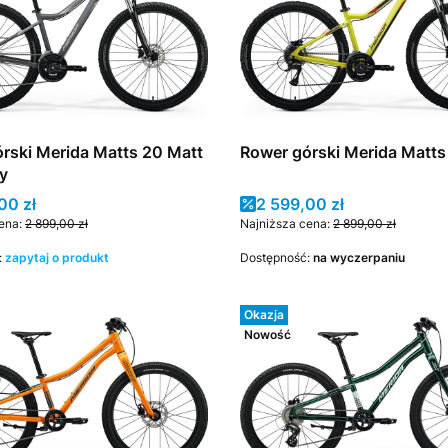
rski Merida Matts 20 Matt
Rower górski Merida Matts
y
promocyjna
Cena promocyjna
00 zł
2 599,00 zł
ena:
2 899,00 zł
Najniższa cena:
2 899,00 zł
:
zapytaj o produkt
Dostępność:
na wyczerpaniu
Okazja
Nowość