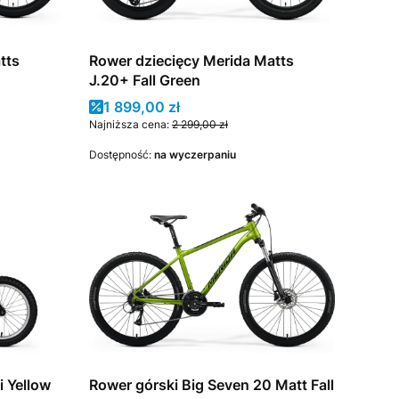
tts
Rower dziecięcy Merida Matts
J.20+ Fall Green
Cena promocyjna
1 899,00 zł
Najniższa cena:
2 299,00 zł
Dostępność:
na wyczerpaniu
i Yellow
Rower górski Big Seven 20 Matt Fall