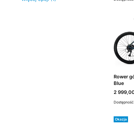
Rower gó
Blue
Cena
2 999,00
Dostępność
Okazja