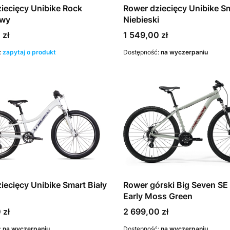
iecięcy Unibike Rock
Rower dziecięcy Unibike S
owy
Niebieski
Cena
 zł
1 549,00 zł
:
zapytaj o produkt
Dostępność:
na wyczerpaniu
iecięcy Unibike Smart Biały
Rower górski Big Seven SE 
Early Moss Green
Cena
 zł
2 699,00 zł
:
na wyczerpaniu
Dostępność:
na wyczerpaniu