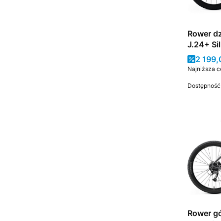
Rower dz
J.24+ Si
Cena 
2 199,
Najniższa c
Dostępność
Rower gó