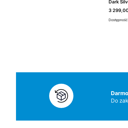
Dark Silv
Cena
3 299,00
Dostępność
Darmow
Do zak