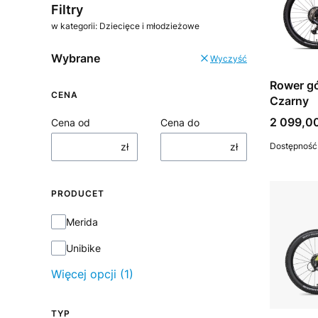
Filtry
w kategorii: Dziecięce i młodzieżowe
Wybrane
Wyczyść
Rower gó
CENA
Czarny
Cena
2 099,00
Cena od
Cena do
zł
zł
Dostępność
PRODUCET
Producet
Merida
Unibike
Więcej opcji (1)
TYP