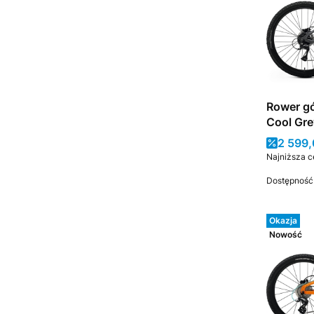
Rower gó
Cool Gre
Cena 
2 599,
Najniższa c
Dostępność
Okazja
Nowość