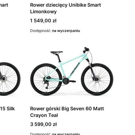
mart
Rower dziecięcy Unibike Smart
Limonkowy
Cena
1 549,00 zł
Dostępność:
na wyczerpaniu
15 Silk
Rower górski Big Seven 60 Matt
Crayon Teal
Cena
3 599,00 zł
Dostępność:
na wyczerpaniu