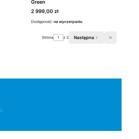
Green
Cena
2 999,00 zł
Dostępność:
na wyczerpaniu
Następna
Strona
z 2
Przejdź do os
.