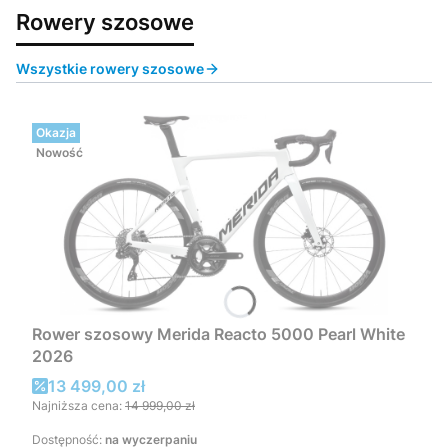
Rowery szosowe
Wszystkie rowery szosowe
Okazja
Nowość
Rower szosowy Merida Reacto 5000 Pearl White
2026
Cena promocyjna
13 499,00 zł
Najniższa cena:
14 999,00 zł
Dostępność:
na wyczerpaniu