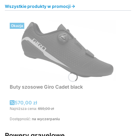
Wszystkie produkty w promocji
Okazja
Buty szosowe Giro Cadet black
Cena promocyjna
570,00 zł
Najniższa cena:
659,00 zł
Dostępność:
na wyczerpaniu
Rowery gravelowe