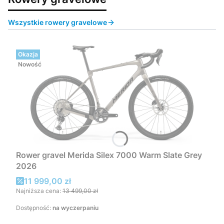
Wszystkie rowery gravelowe
Okazja
Nowość
Rower gravel Merida Silex 7000 Warm Slate Grey
2026
Cena promocyjna
11 999,00 zł
Najniższa cena:
13 499,00 zł
Dostępność:
na wyczerpaniu