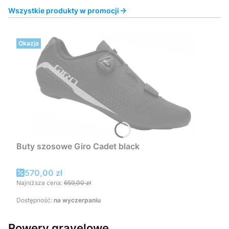
Wszystkie produkty w promocji
Okazja
Buty szosowe Giro Cadet black
Cena promocyjna
570,00 zł
Najniższa cena:
659,00 zł
Dostępność:
na wyczerpaniu
Rowery gravelowe