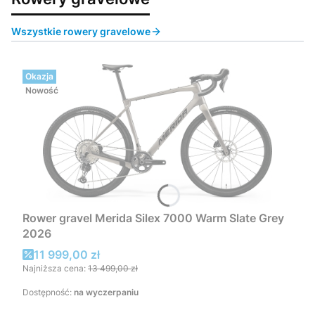
Wszystkie rowery gravelowe
Okazja
Nowość
Rower gravel Merida Silex 7000 Warm Slate Grey
2026
Cena promocyjna
11 999,00 zł
Najniższa cena:
13 499,00 zł
Dostępność:
na wyczerpaniu