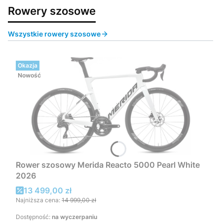
Rowery szosowe
Wszystkie rowery szosowe
Okazja
Nowość
Rower szosowy Merida Reacto 5000 Pearl White
2026
Cena promocyjna
13 499,00 zł
Najniższa cena:
14 999,00 zł
Dostępność:
na wyczerpaniu