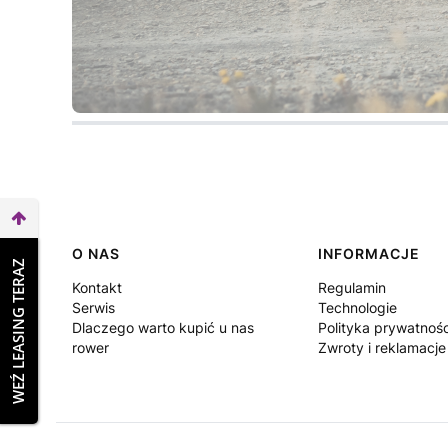
Linki w stopce
O NAS
INFORMACJE
WEŹ LEASING TERAZ
Kontakt
Regulamin
Serwis
Technologie
Dlaczego warto kupić u nas
Polityka prywatnośc
rower
Zwroty i reklamacje