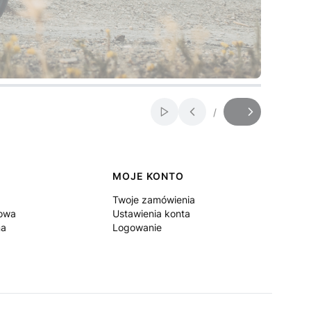
/
Włącz automatyczne przewij
Slajd
z
MOJE KONTO
Twoje zamówienia
sowa
Ustawienia konta
na
Logowanie