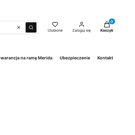
Produkty w kos
Wyczyść
Szukaj
Ulubione
Zaloguj się
Koszyk
warancja na ramę Merida
Ubezpieczenie
Kontakt