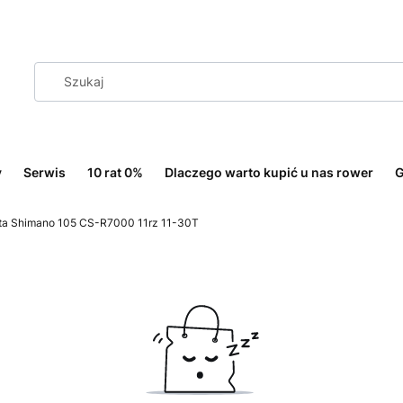
y
Serwis
10 rat 0%
Dlaczego warto kupić u nas rower
G
ta Shimano 105 CS-R7000 11rz 11-30T