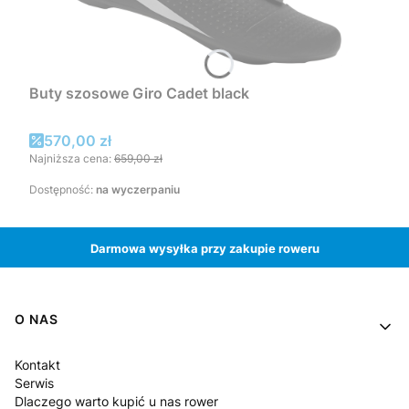
Buty szosowe Giro Cadet black
Cena promocyjna
570,00 zł
Najniższa cena:
659,00 zł
Dostępność:
na wyczerpaniu
Darmowa wysyłka przy zakupie roweru
Linki w stopce
O NAS
Kontakt
Serwis
Dlaczego warto kupić u nas rower