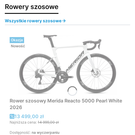
Rowery szosowe
Wszystkie rowery szosowe
Okazja
Nowość
Rower szosowy Merida Reacto 5000 Pearl White
2026
Cena promocyjna
13 499,00 zł
Najniższa cena:
14 999,00 zł
Dostępność:
na wyczerpaniu