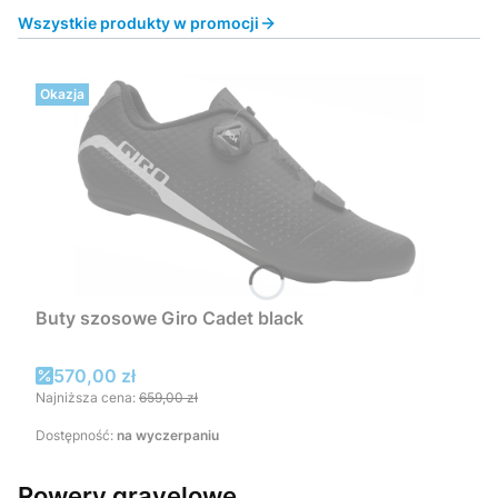
Wszystkie produkty w promocji
Okazja
Buty szosowe Giro Cadet black
Cena promocyjna
570,00 zł
Najniższa cena:
659,00 zł
Dostępność:
na wyczerpaniu
Rowery gravelowe