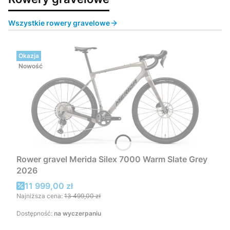
Wszystkie rowery gravelowe
Okazja
Nowość
Rower gravel Merida Silex 7000 Warm Slate Grey
2026
Cena promocyjna
11 999,00 zł
Najniższa cena:
13 499,00 zł
Dostępność:
na wyczerpaniu